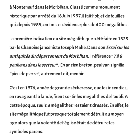
à Monteneuf dans le Morbihan. Classé comme monument
historique par arrêté du 16 Juin 1997, il fait l’objet de fouilles
qui, depuis 1989, ont mis en évidence plus de 400 mégalithes.
La première indication du site mégalithique a été faite en 1825
par le Chanoine janséniste Joseph Mahé. Dans son
Essai sur les
antiquités du département du Morbihan
, il référence “
7 à 8
peulvans dans le secteur
“. En ancien breton, peulvan signifie
“pieu de pierre”, autrement dit, menhir.
C’est en 1976, année de grande sécheresse, que les incendies,
en ravageant la lande, firent sortir les mégalithes de l’oubli. A
cette époque, seuls 3 mégalithes restaient dressés. En effet, le
site mégalithique fut presque totalement détruit au moyen
age alors que la volonté de l’église était de détruire les
symboles païens.