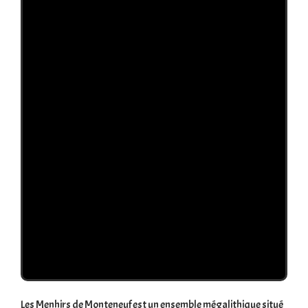
Les Menhirs de Monteneuf est un ensemble mégalithique situé