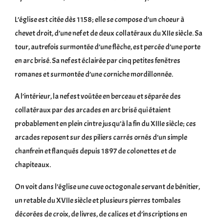
L’église est citée dès 1158; elle se compose d’un choeur à
chevet droit, d’une nef et de deux collatéraux du XIIe siècle. Sa
tour, autrefois surmontée d’une flèche, est percée d’une porte
en arc brisé. Sa nef est éclairée par cinq petites fenêtres
romanes et surmontée d’une corniche mordillonnée.
A l’intérieur, la nef est voûtée en berceau et séparée des
collatéraux par des arcades en arc brisé qui étaient
probablement en plein cintre jusqu’à la fin du XIIIe siècle; ces
arcades reposent sur des piliers carrés ornés d’un simple
chanfrein et flanqués depuis 1897 de colonettes et de
chapiteaux.
On voit dans l’église une cuve octogonale servant de bénitier,
un retable du XVIIe siècle et plusieurs pierres tombales
décorées de croix, de livres, de calices et d’inscriptions en